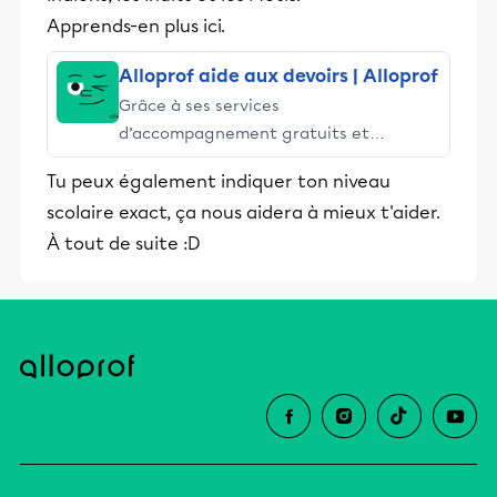
Apprends-en plus ici.
Alloprof aide aux devoirs | Alloprof
Grâce à ses services
d’accompagnement gratuits et
stimulants, Alloprof engage les élèves
Tu peux également indiquer ton niveau
et leurs parents dans la réussite
scolaire exact, ça nous aidera à mieux t'aider.
éducative.
À tout de suite :D