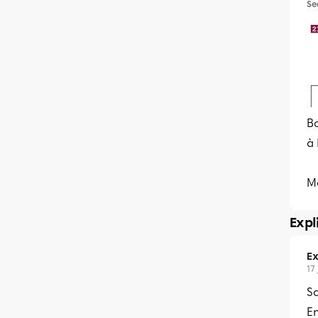
Se
Bo
à
Me
Expl
Ex
17
Sa
En