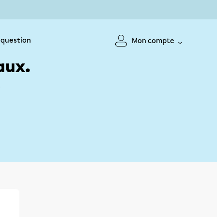
 question
Mon compte
aux.
!