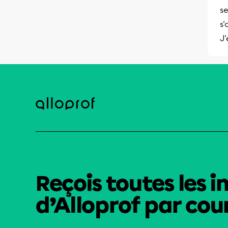
se
s'
J'
Reçois toutes les i
d’Alloprof par cour