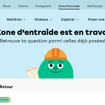
Élèves
Parents
Enseignants
Zone d’entraide
Allofrançais
Matières
Niveaux
Explorer
Poser une
Zone d’entraide est en trav
Retrouve ta question parmi celles déjà posées
Retour
Chimie