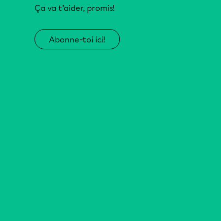
Ça va t’aider, promis!
Abonne-toi ici!