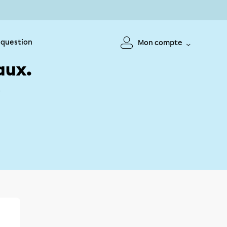
 question
Mon compte
aux.
!