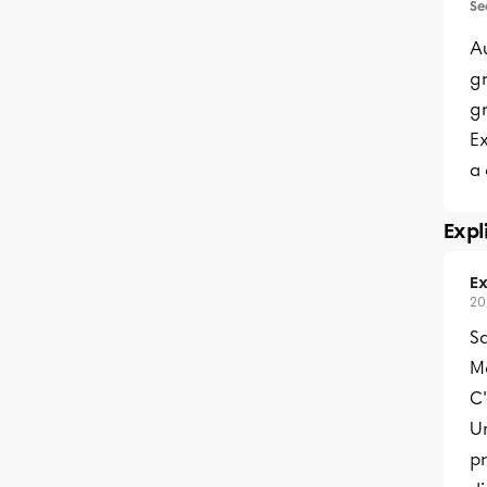
Se
Au
g
gr
Ex
a 
Expl
Ex
20
Sa
Me
C
Un
pr