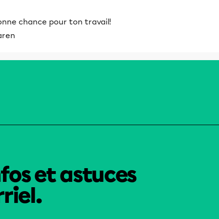
onne chance pour ton travail!
aren
nfos et astuces
riel.