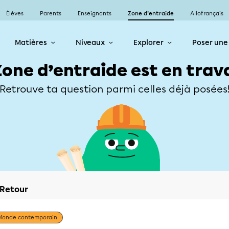
Élèves
Parents
Enseignants
Zone d’entraide
Allofrançais
Matières
Niveaux
Explorer
Poser une
Zone d’entraide est en trav
Retrouve ta question parmi celles déjà posées
Retour
Monde contemporain