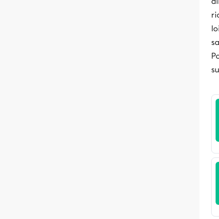
d
r
lo
s
Po
s