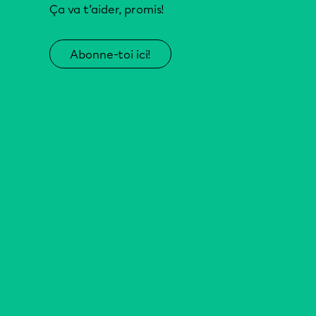
Ça va t’aider, promis!
Abonne-toi ici!