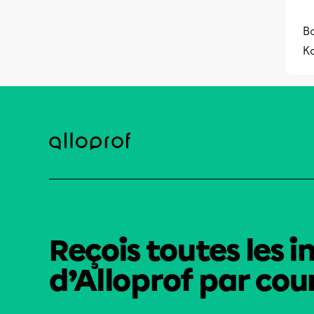
B
K
Reçois toutes les i
d’Alloprof par cour