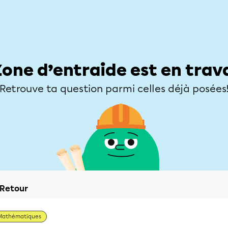
Élèves
Parents
Enseignants
Zone d’entraide
Allofrançais
Matières
Niveaux
Explorer
Poser une
Zone d’entraide est en trav
Retrouve ta question parmi celles déjà posées
Retour
Mathématiques