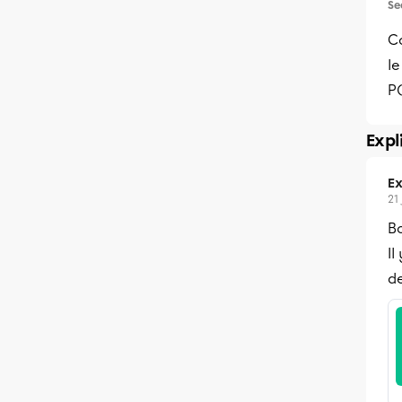
Se
C
le
P(
Expl
Ex
21
Bo
Il
de