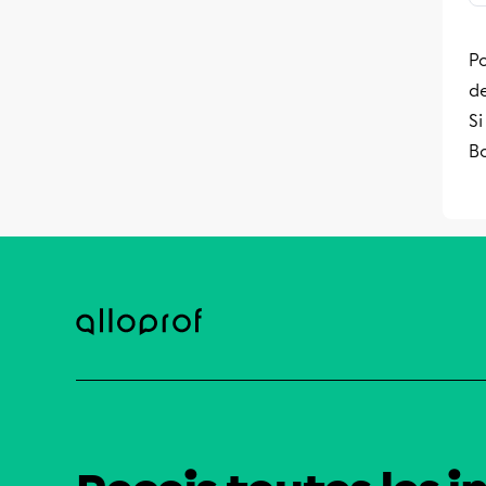
Po
de
Si
B