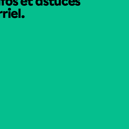
nfos et astuces
riel.