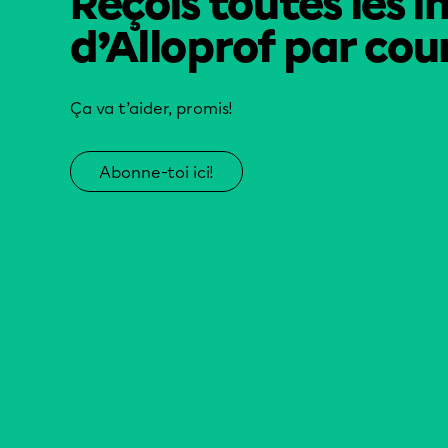
Reçois toutes les i
d’Alloprof par cour
Ça va t’aider, promis!
Abonne-toi ici!