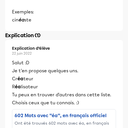
Exemples:
cin
éa
ste
Explication (1)
Explication d’élève
22 juin 2022
Salut :D
Je t'en propose quelques uns.
Cr
éa
teur
R
éa
lisateur
Tu peux en trouver d'autres dans cette liste.
Choisis ceux que tu connais. :)
602 Mots avec "éa", en français officiel
Ont été trouvés 602 mots avec éa, en français