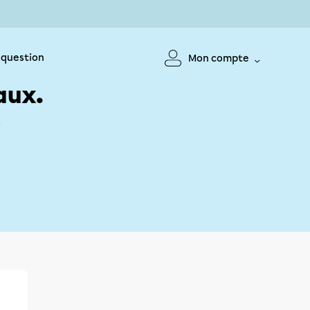
 question
Mon compte
aux.
!