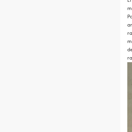
En
m
Po
an
ra
me
de
r