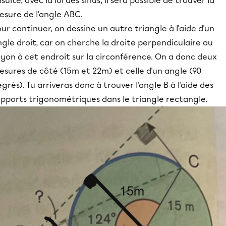
suite, avec la loi des sinus, il sera possible de trouver la
esure de l'angle ABC.
ur continuer, on dessine un autre triangle à l'aide d'un
gle droit, car on cherche la droite perpendiculaire au
yon à cet endroit sur la circonférence. On a donc deux
sures de côté (15m et 22m) et celle d'un angle (90
grés). Tu arriveras donc à trouver l'angle B à l'aide des
apports trigonométriques dans le triangle rectangle.