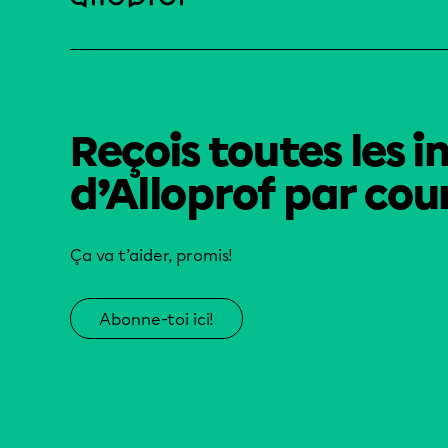
Reçois toutes les i
d’Alloprof par cour
Ça va t’aider, promis!
Abonne-toi ici!