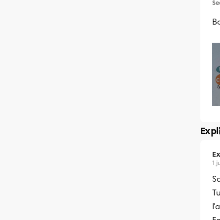
Se
B
Expl
Ex
1 j
Sa
T
l'