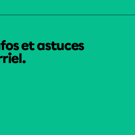
nfos et astuces
riel.