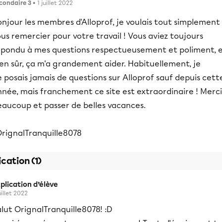
condaire 3
• 1 juillet 2022
njour les membres d'Alloprof, je voulais tout simplement
us remercier pour votre travail ! Vous aviez toujours
épondu à mes questions respectueusement et poliment, 
en sûr, ça m'a grandement aider. Habituellement, je
 posais jamais de questions sur Alloprof sauf depuis cett
née, mais franchement ce site est extraordinaire ! Merci
eaucoup et passer de belles vacances.
OrignalTranquille8078
ication (1)
plication d’élève
uillet 2022
lut OrignalTranquille8078! :D