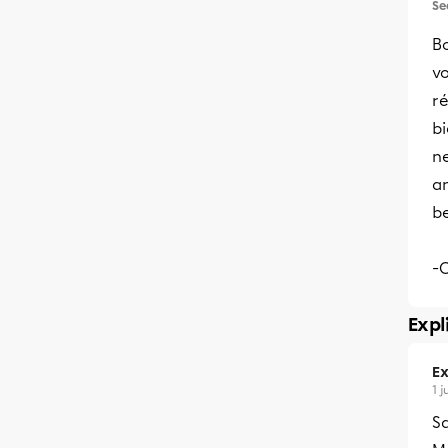
Se
Bo
vo
r
bi
ne
an
b
-
Expl
Ex
1 j
Sa