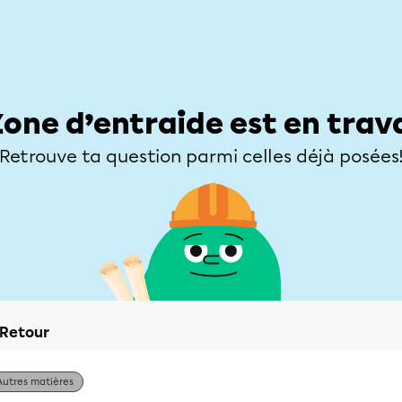
Élèves
Parents
Enseignants
Zone d’entraide
Allofrançais
Matières
Niveaux
Explorer
Poser une
Zone d’entraide est en trav
Retrouve ta question parmi celles déjà posées
Retour
Autres matières