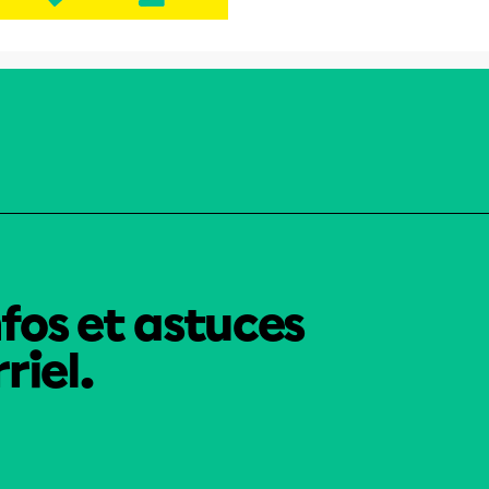
nfos et astuces
riel.