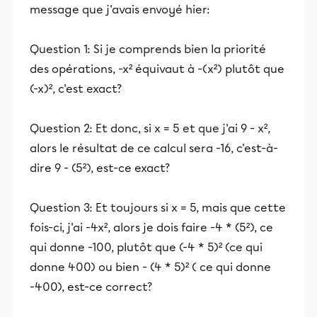
message que j'avais envoyé hier:
Question 1: Si je comprends bien la priorité
des opérations, -x² équivaut à -(x²) plutôt que
(-x)², c'est exact?
Question 2: Et donc, si x = 5 et que j'ai 9 - x²,
alors le résultat de ce calcul sera -16, c'est-à-
dire 9 - (5²), est-ce exact?
Question 3: Et toujours si x = 5, mais que cette
fois-ci, j'ai -4x², alors je dois faire -4 * (5²), ce
qui donne -100, plutôt que (-4 * 5)² (ce qui
donne 400) ou bien - (4 * 5)² ( ce qui donne
-400), est-ce correct?