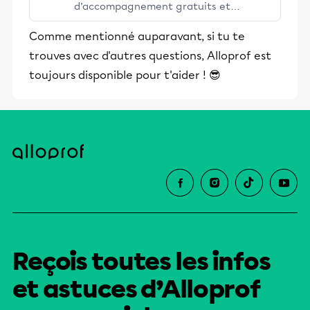
d’accompagnement gratuits et
stimulants, Alloprof engage les élèves
Comme mentionné auparavant, si tu te
et leurs parents dans la réussite
trouves avec d'autres questions, Alloprof est
éducative.
toujours disponible pour t'aider ! 😎
Reçois toutes les infos
et astuces d’Alloprof