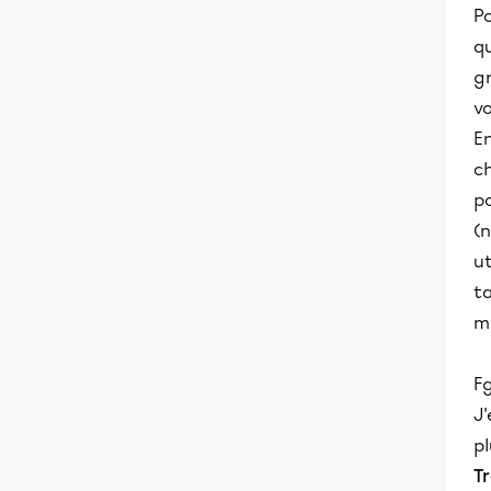
Po
qu
gr
vo
En
ch
p
(n
ut
ta
ma
Fg
J'
pl
Tr