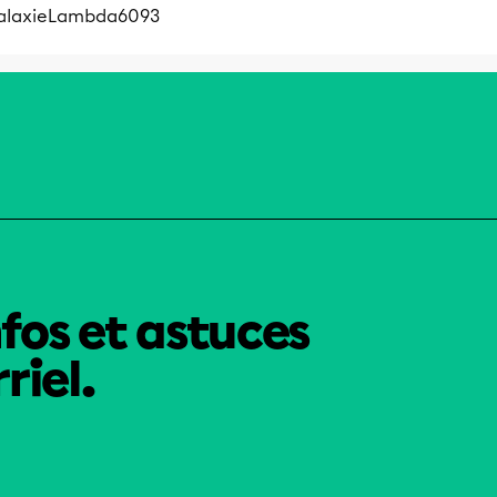
alaxieLambda6093
nfos et astuces
riel.