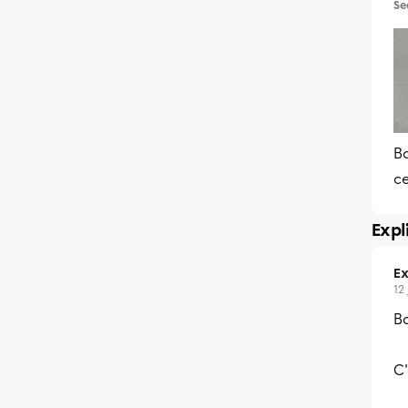
Se
B
c
Expl
Ex
12 
B
C'