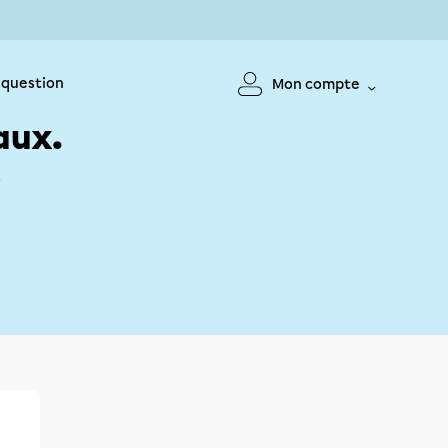
 question
Mon compte
aux.
!