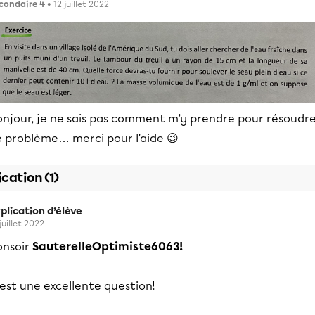
condaire 4
• 12 juillet 2022
onjour, je ne sais pas comment m’y prendre pour résoudr
e problème… merci pour l’aide 😉
ication (1)
plication d’élève
juillet 2022
onsoir
SauterelleOptimiste6063!
est une excellente question!