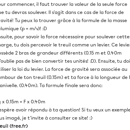
ur commencer, il faut trouver la valeur de la seule force
e tu devras soulever. Il s'agit dans ce cas de la force de
avité! Tu peux la trouver grâce à la formule de la masse
lumique (p = m/v)! :D
suite, pour savoir la force nécessaire pour soulever cette
arge, tu dois percevoir le treuil comme un levier. Ce levie
ossède 2 bras de grandeur différents (0.15 m et 0.40m
'oublie pas de bien convertir tes unités! :D). Ensuite, tu do
iliser la loi du levier. La force de gravité sera associée au
mbour de ton treuil (0.15m) et ta force à la longueur de 
nivelle. (0.40m). Ta formule finale sera donc:
 x 0.15m = F x 0.40m
espère avoir répondu à ta question! Si tu veux un exempl
us imagé, je t'invite à consulter ce site! :)
euil (free.fr)