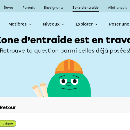
Élèves
Parents
Enseignants
Zone d’entraide
Allofrançais
Matières
Niveaux
Explorer
Poser une
Zone d’entraide est en trav
Retrouve ta question parmi celles déjà posées
Retour
Physique