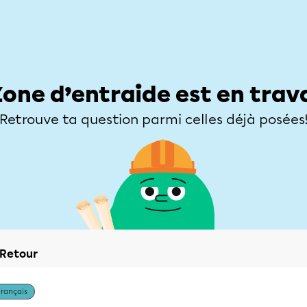
Élèves
Parents
Enseignants
Zone d’entraide
Allofrançais
Matières
Niveaux
Explorer
Poser une
Zone d’entraide est en trav
Retrouve ta question parmi celles déjà posées
Retour
Français