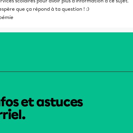
rvices scolaires pour avoir plus d'information à ce sujet.
espère que ça répond à ta question ! :)
oémie
nfos et astuces
riel.