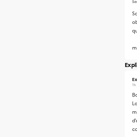
Se
Sa
ob
qu
m
Expl
Ex
14 
Bo
L
mi
d'
c