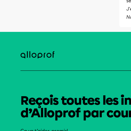
se
J'
N
Reçois toutes les i
d’Alloprof par cour
Ça va t’aider, promis!