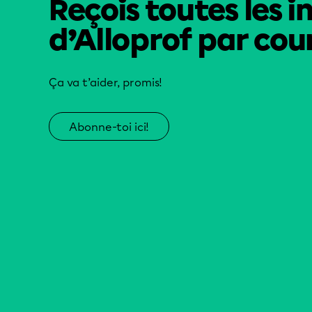
Reçois toutes les i
d’Alloprof par cour
Ça va t’aider, promis!
Abonne-toi ici!