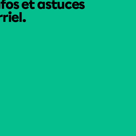
nfos et astuces
riel.