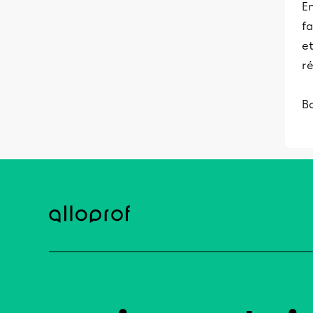
E
fa
et
ré
B