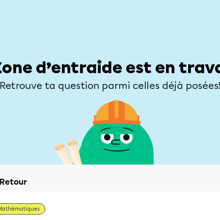
Élèves
Parents
Enseignants
Zone d’entraide
Allofrançais
Matières
Niveaux
Explorer
Poser une
Zone d’entraide est en trav
Retrouve ta question parmi celles déjà posées
Retour
Mathématiques