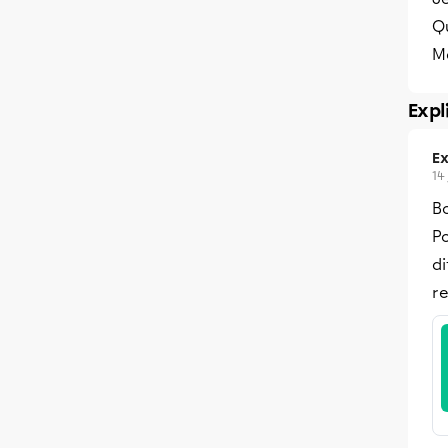
Qu
M
Expl
Ex
14 
Bo
Po
di
re