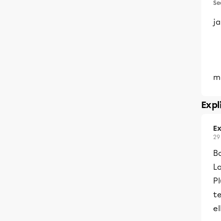
Se
ja
mer
Expl
Ex
29
B
L
Pl
t
el