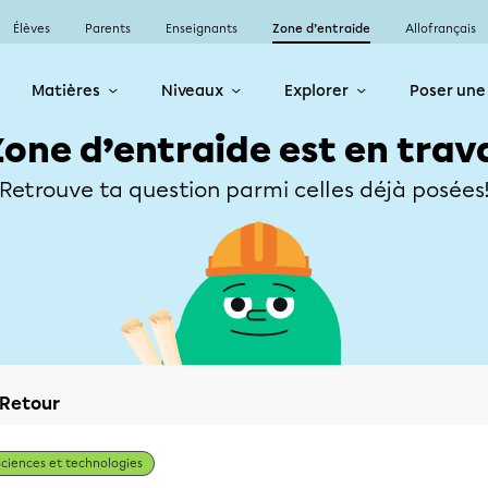
Élèves
Parents
Enseignants
Zone d’entraide
Allofrançais
Matières
Niveaux
Explorer
Poser une
Zone d’entraide est en trav
Retrouve ta question parmi celles déjà posées
Retour
Sciences et technologies