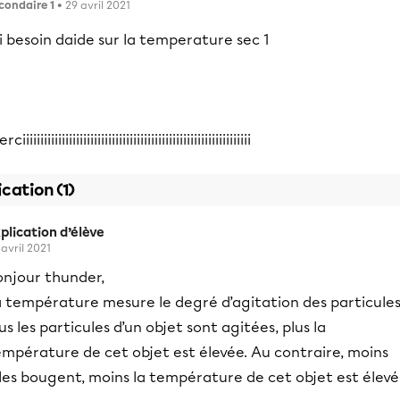
condaire 1
• 29 avril 2021
i besoin daide sur la temperature sec 1
ciiiiiiiiiiiiiiiiiiiiiiiiiiiiiiiiiiiiiiiiiiiiiiiiiiiiiiiiiiiiiiii
ication (1)
plication d’élève
 avril 2021
onjour thunder,
a température mesure le degré d’agitation des particules
us les particules d’un objet sont agitées, plus la
empérature de cet objet est élevée. Au contraire, moins
les bougent, moins la température de cet objet est élevé