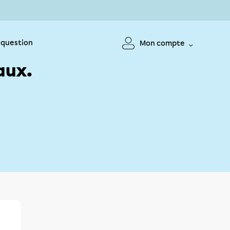
 question
Mon compte
aux.
!