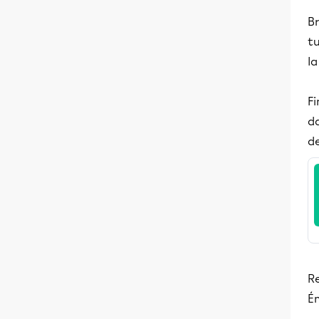
Br
tu
l
Fi
d
d
Re
Ém