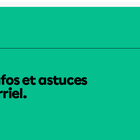
nfos et astuces
riel.