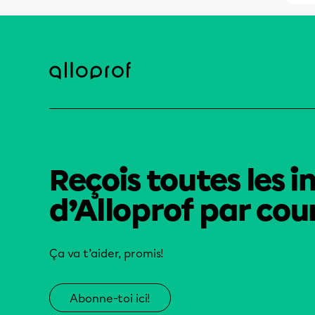
Reçois toutes les i
d’Alloprof par cour
Ça va t’aider, promis!
Abonne-toi ici!