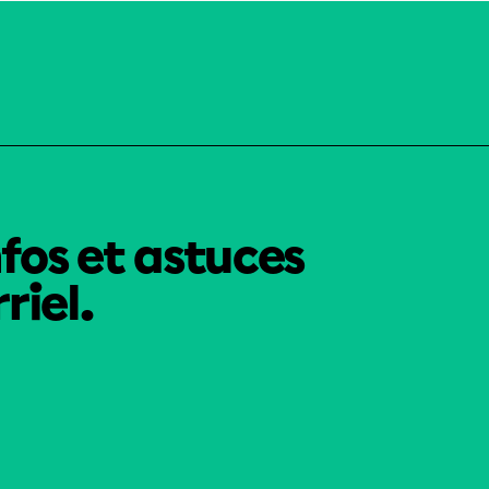
nfos et astuces
riel.