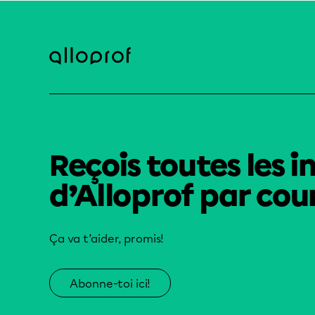
Reçois toutes les i
d’Alloprof par cour
Ça va t’aider, promis!
Abonne-toi ici!