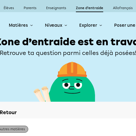
Élèves
Parents
Enseignants
Zone d’entraide
Allofrançais
Matières
Niveaux
Explorer
Poser une
Zone d’entraide est en trav
Retrouve ta question parmi celles déjà posées
Retour
Autres matières