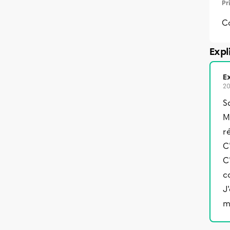
Pr
C
Expl
Ex
20
Sa
M
r
C
C
c
J
m