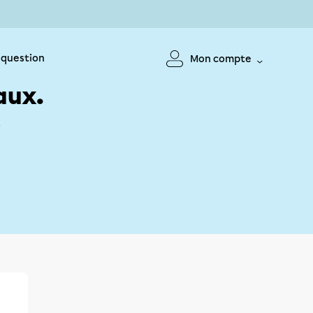
 question
Mon compte
aux.
!