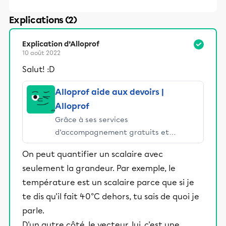
Explications (2)
Explication d’Alloprof
10 août 2022
Salut! :D
Alloprof aide aux devoirs |
Alloprof
Grâce à ses services
d’accompagnement gratuits et
stimulants, Alloprof engage les élèves
On peut quantifier un scalaire avec
et leurs parents dans la réussite
seulement la grandeur. Par exemple, le
éducative.
température est un scalaire parce que si je
te dis qu'il fait 40°C dehors, tu sais de quoi je
parle.
D'un autre côté, le vecteur, lui, c'est une