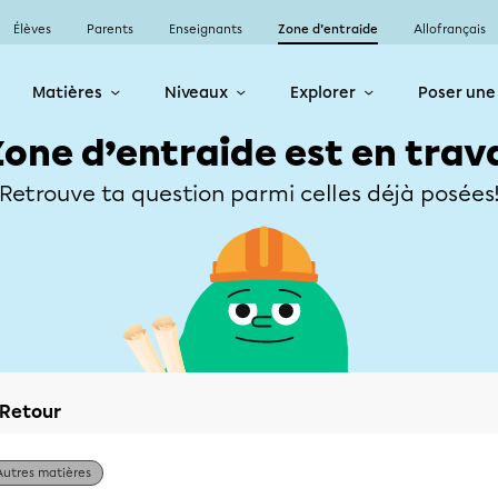
Élèves
Parents
Enseignants
Zone d’entraide
Allofrançais
Matières
Niveaux
Explorer
Poser une
Zone d’entraide est en trav
Retrouve ta question parmi celles déjà posées
Retour
Autres matières