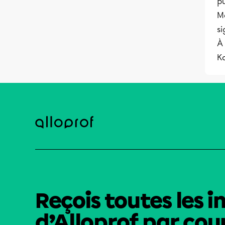
p
Ma
si
À 
K
Reçois toutes les i
d’Alloprof par cour