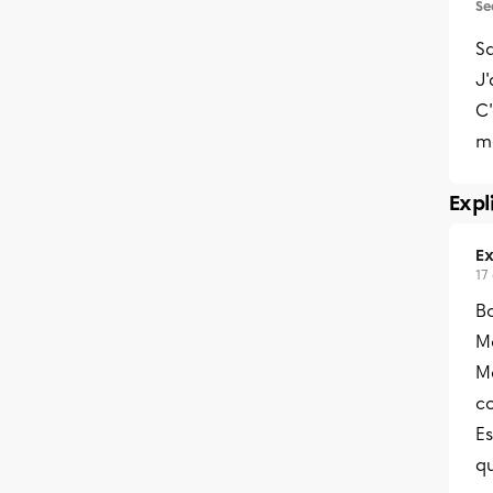
Se
Sa
J'
C'
m
Expl
Ex
17
Bo
Me
M
c
Es
q