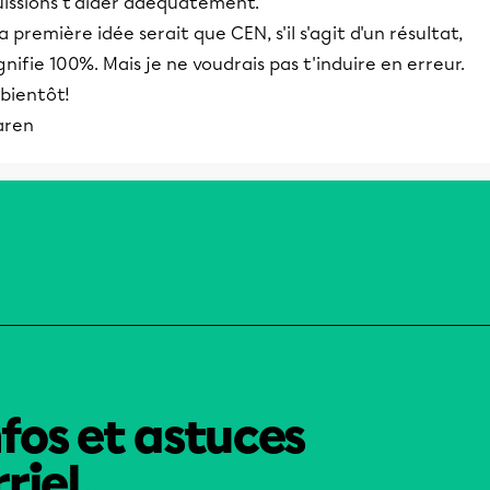
uissions t'aider adéquatement.
 première idée serait que CEN, s'il s'agit d'un résultat,
gnifie 100%. Mais je ne voudrais pas t'induire en erreur.
bientôt!
aren
nfos et astuces
riel.