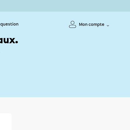
 question
Mon compte
aux.
!