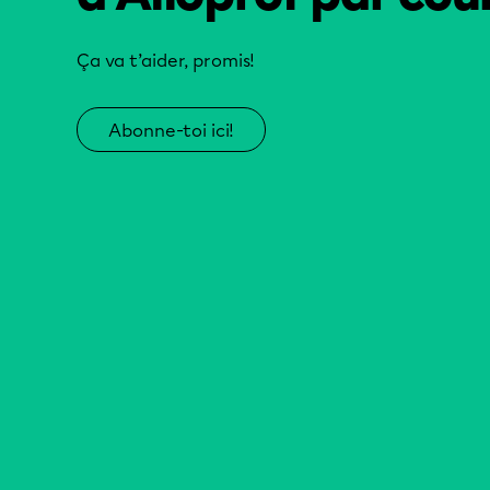
Ça va t’aider, promis!
Abonne-toi ici!