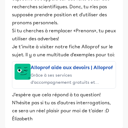
recherches scientifiques. Donc, tu n'es pas
supposée prendre position et d'utiliser des
pronoms personnels.
Si tu cherches à remplacer «Prenons», tu peux
utiliser des adverbes!
Je t'invite à visiter notre fiche Alloprof sur le
sujet. Il y a une multitude d'exemples pour toi:
Alloprof aide aux devoirs | Alloprof
Grâce à ses services
d’accompagnement gratuits et
stimulants, Alloprof engage les élèves
J'espère que cela répond à ta question!
et leurs parents dans la réussite
N'hésite pas si tu as d'autres interrogations,
éducative.
ce sera un réel plaisir pour moi de t'aider :D
Élizabeth