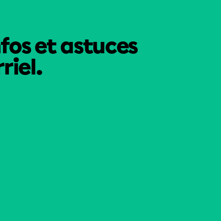
nfos et astuces
riel.