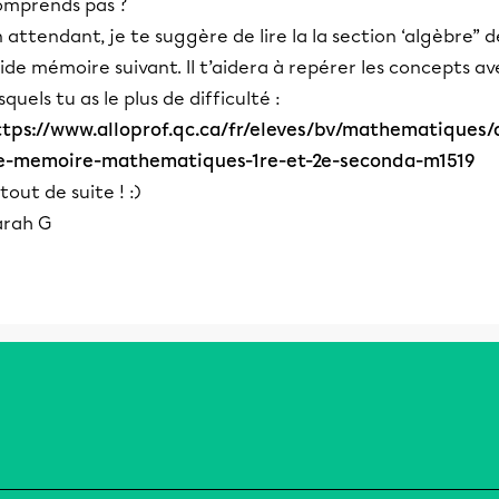
omprends pas ?
 attendant, je te suggère de lire la la section ‘algèbre” d
aide mémoire suivant. Il t’aidera à repérer les concepts av
squels tu as le plus de difficulté :
ttps://www.alloprof.qc.ca/fr/eleves/bv/mathematiques/
e-memoire-mathematiques-1re-et-2e-seconda-m1519
tout de suite ! :)
arah G