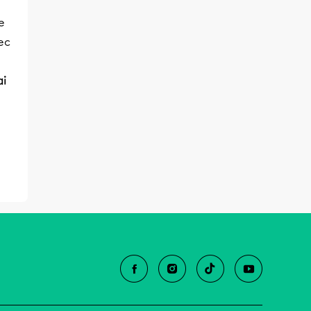
e
ec
ai