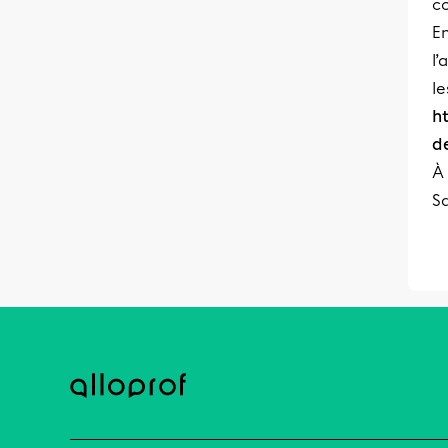
c
En
l’
le
h
d
À 
S