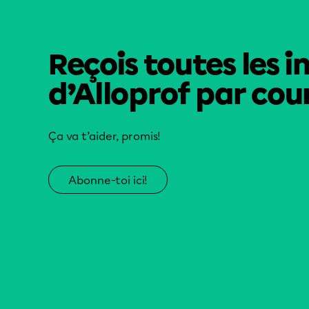
Reçois toutes les i
d’Alloprof par cour
Ça va t’aider, promis!
Abonne-toi ici!