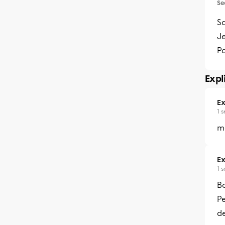
Se
S
Je
P
Expl
Ex
1 
mo
Ex
1 
Bo
Pe
de