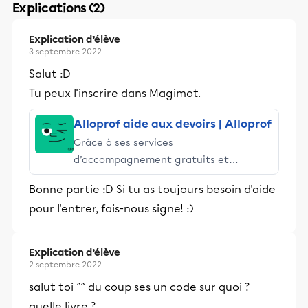
Explications (2)
Explication d’élève
3 septembre 2022
Salut :D
Tu peux l'inscrire dans Magimot.
Alloprof aide aux devoirs | Alloprof
Grâce à ses services
d’accompagnement gratuits et
stimulants, Alloprof engage les élèves
Bonne partie :D Si tu as toujours besoin d'aide
et leurs parents dans la réussite
pour l'entrer, fais-nous signe! :)
éducative.
Explication d’élève
2 septembre 2022
salut toi ^^ du coup ses un code sur quoi ?
quelle livre ?