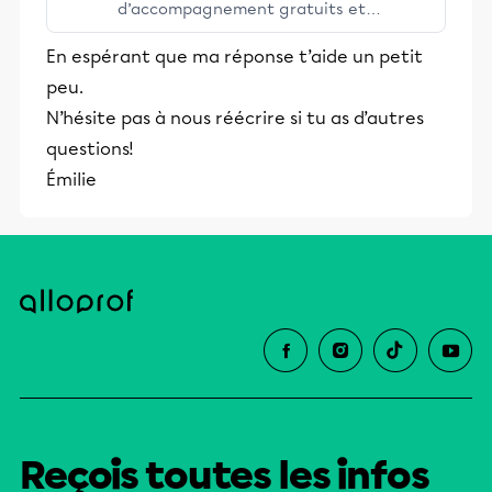
d’accompagnement gratuits et
stimulants, Alloprof engage les élèves
En espérant que ma réponse t’aide un petit
et leurs parents dans la réussite
peu.
éducative.
N’hésite pas à nous réécrire si tu as d’autres
questions!
Émilie
Reçois toutes les infos