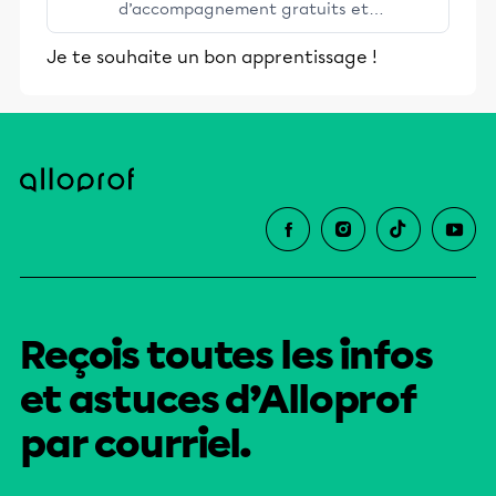
d’accompagnement gratuits et
stimulants, Alloprof engage les élèves
Je te souhaite un bon apprentissage !
et leurs parents dans la réussite
éducative.
Reçois toutes les infos
et astuces d’Alloprof
par courriel.