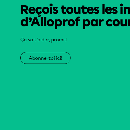
Reçois toutes les i
d’Alloprof par cour
Ça va t’aider, promis!
Abonne-toi ici!