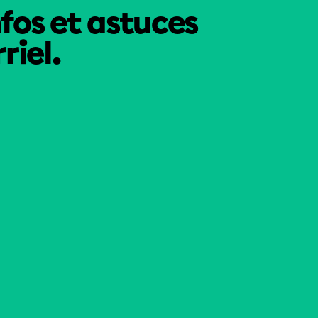
nfos et astuces
riel.