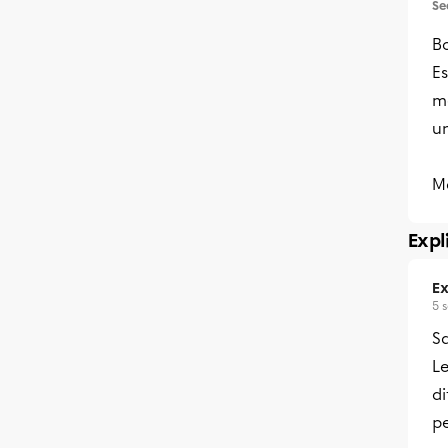
Se
Bo
E
mê
u
M
Expl
Ex
5 
Sa
L
di
pe