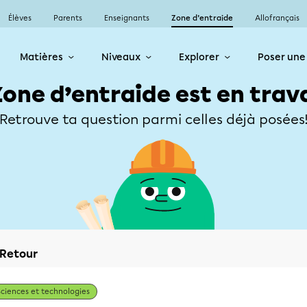
Élèves
Parents
Enseignants
Zone d’entraide
Allofrançais
Matières
Niveaux
Explorer
Poser une
Zone d’entraide est en trav
Retrouve ta question parmi celles déjà posées
Retour
Sciences et technologies