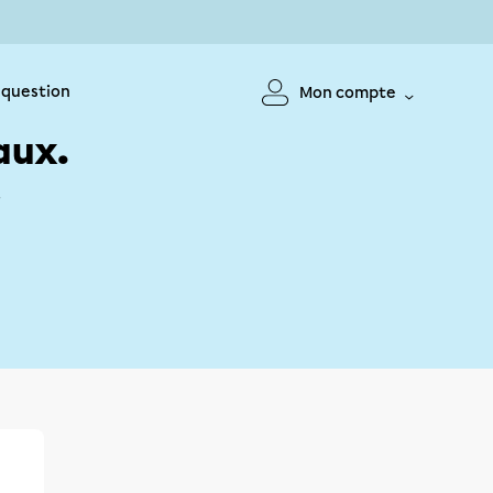
 question
Mon compte
aux.
!