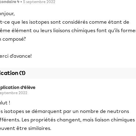
condaire 4
• 5 septembre 2022
njour,
st-ce que les isotopes sont considérés comme étant de
me élément ou leurs liaisons chimiques font qu'ils forme
n composé?
erci d'avance!
ication (1)
plication d’élève
septembre 2022
lut !
es isotopes se démarquent par un nombre de neutrons
fférents. Les propriétés changent, mais liaison chimiques
uvent être similaires.