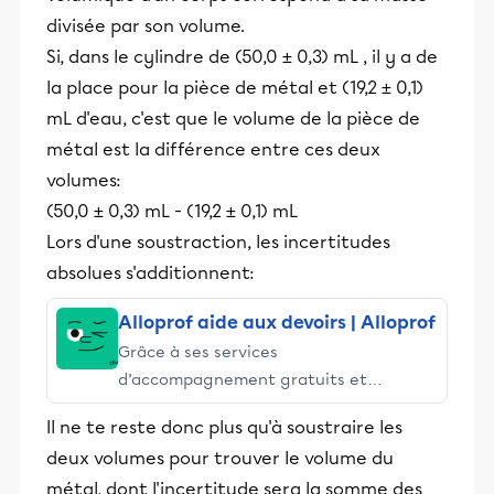
divisée par son volume.
Si, dans le cylindre de (50,0 ± 0,3) mL , il y a de
la place pour la pièce de métal et (19,2 ± 0,1)
mL d'eau, c'est que le volume de la pièce de
métal est la différence entre ces deux
volumes:
(50,0 ± 0,3) mL - (19,2 ± 0,1) mL
Lors d'une soustraction, les incertitudes
absolues s'additionnent:
Alloprof aide aux devoirs | Alloprof
Grâce à ses services
d’accompagnement gratuits et
stimulants, Alloprof engage les élèves
Il ne te reste donc plus qu'à soustraire les
et leurs parents dans la réussite
deux volumes pour trouver le volume du
éducative.
métal, dont l'incertitude sera la somme des