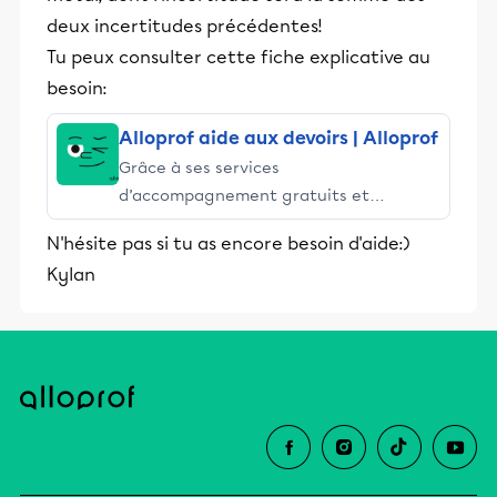
deux incertitudes précédentes!
Tu peux consulter cette fiche explicative au
besoin:
Alloprof aide aux devoirs | Alloprof
Grâce à ses services
d’accompagnement gratuits et
stimulants, Alloprof engage les élèves
N'hésite pas si tu as encore besoin d'aide:)
et leurs parents dans la réussite
Kylan
éducative.