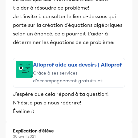
t'aider à résoudre ce problème!
Je t'invite à consulter le lien ci-dessous qui
porte sur la création d'équations algébriques
selon un énoncé, cela pourrait t'aider à
déterminer les équations de ce problème:
Alloprof aide aux devoirs | Alloprof
Grâce à ses services
d’accompagnement gratuits et
stimulants, Alloprof engage les élèves
J'espère que cela répond à ta question!
et leurs parents dans la réussite
N'hésite pas à nous réécrire!
éducative.
Éveline :)
Explication d’élève
30 avril 2021