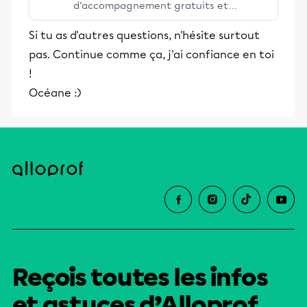
d’accompagnement gratuits et
stimulants, Alloprof engage les élèves
Si tu as d'autres questions, n'hésite surtout
et leurs parents dans la réussite
pas. Continue comme ça, j'ai confiance en toi
éducative.
!
Océane :)
Reçois toutes les infos
et astuces d’Alloprof