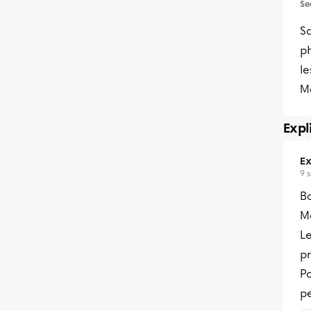
Se
Sa
ph
le
Me
Expl
Ex
9 
B
Me
L
p
P
pe