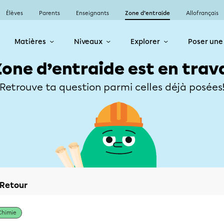
Élèves
Parents
Enseignants
Zone d’entraide
Allofrançais
Matières
Niveaux
Explorer
Poser une
Zone d’entraide est en trav
Retrouve ta question parmi celles déjà posées
Retour
Chimie