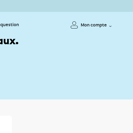
 question
Mon compte
aux.
!