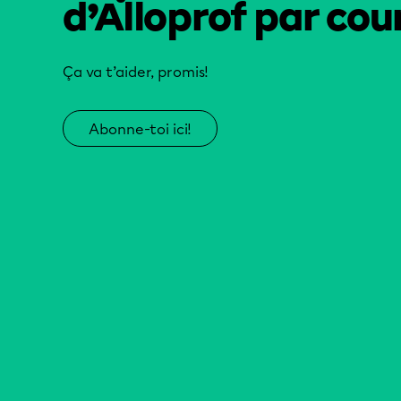
d’Alloprof par cour
Ça va t’aider, promis!
Abonne-toi ici!