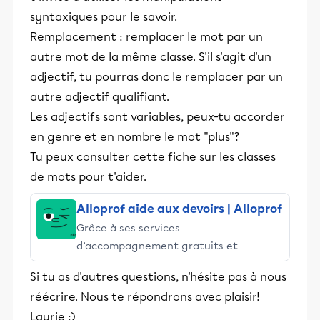
syntaxiques pour le savoir.
Remplacement : remplacer le mot par un
autre mot de la même classe. S'il s'agit d'un
adjectif, tu pourras donc le remplacer par un
autre adjectif qualifiant.
Les adjectifs sont variables, peux-tu accorder
en genre et en nombre le mot "plus"?
Tu peux consulter cette fiche sur les classes
de mots pour t'aider.
Alloprof aide aux devoirs | Alloprof
Grâce à ses services
d’accompagnement gratuits et
stimulants, Alloprof engage les élèves
Si tu as d'autres questions, n'hésite pas à nous
et leurs parents dans la réussite
réécrire. Nous te répondrons avec plaisir!
éducative.
Laurie :)