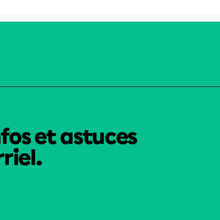
nfos et astuces
riel.