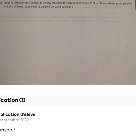
ication (1)
plication d’élève
 septembre 2022
nsoir !