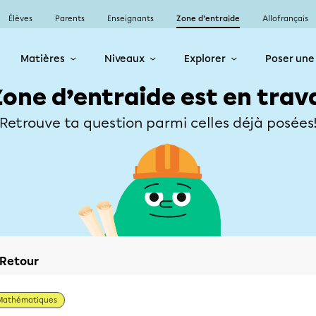
Élèves
Parents
Enseignants
Zone d’entraide
Allofrançais
Matières
Niveaux
Explorer
Poser une
Zone d’entraide est en trav
Retrouve ta question parmi celles déjà posées
Retour
Mathématiques