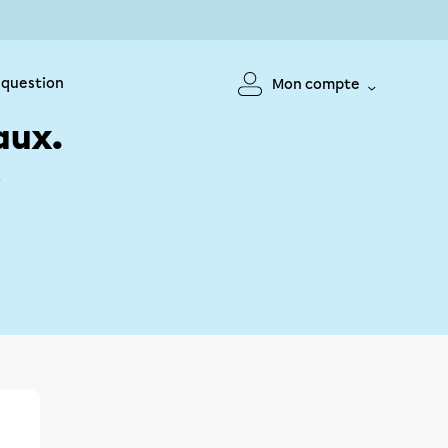
 question
Mon compte
aux.
!