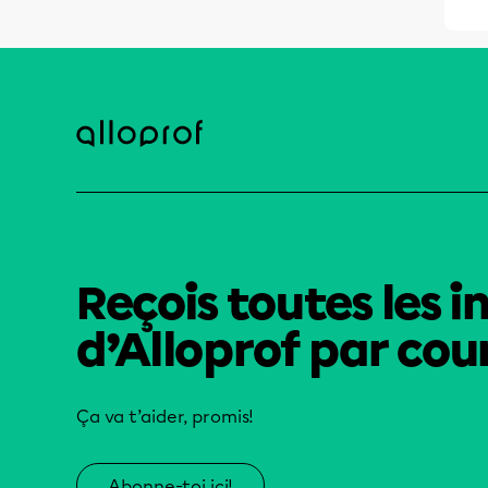
Reçois toutes les i
d’Alloprof par cour
Ça va t’aider, promis!
Abonne-toi ici!