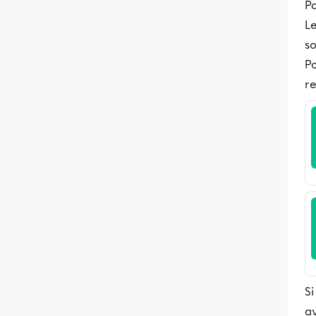
Pa
Le
so
P
r
Si
av