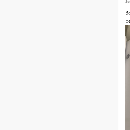
Se
Bo
b