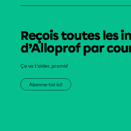
Reçois toutes les i
d’Alloprof par cour
Ça va t’aider, promis!
Abonne-toi ici!