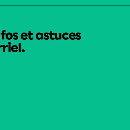
nfos et astuces
riel.