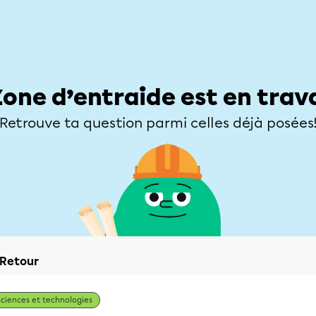
Élèves
Parents
Enseignants
Zone d’entraide
Allofrançais
Matières
Niveaux
Explorer
Poser une
Zone d’entraide est en trav
Retrouve ta question parmi celles déjà posées
Retour
Sciences et technologies