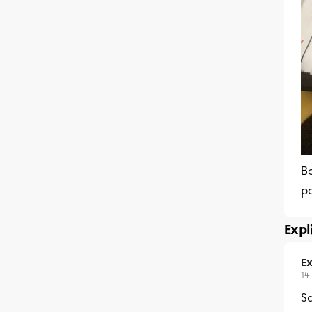
B
p
Expl
Ex
14
Sa