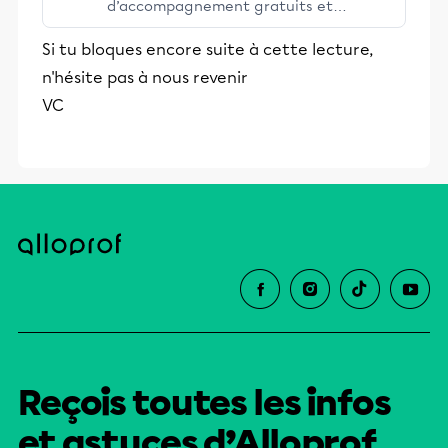
d’accompagnement gratuits et
stimulants, Alloprof engage les élèves
Si tu bloques encore suite à cette lecture,
et leurs parents dans la réussite
n'hésite pas à nous revenir
éducative.
VC
Reçois toutes les infos
et astuces d’Alloprof