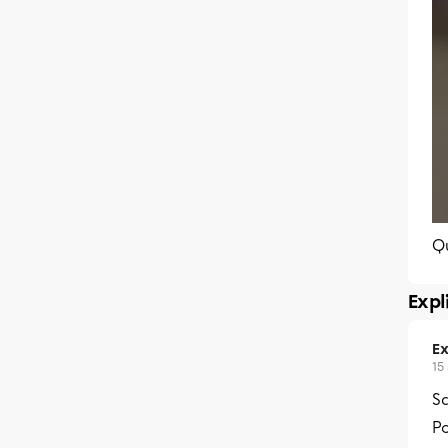
Q
Expl
Ex
15
Sa
Po