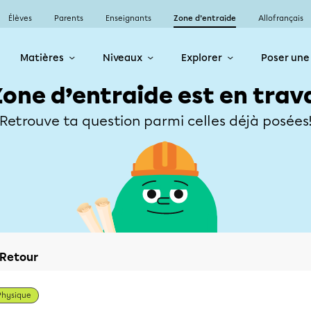
Élèves
Parents
Enseignants
Zone d’entraide
Allofrançais
Matières
Niveaux
Explorer
Poser une
Zone d’entraide est en trav
Retrouve ta question parmi celles déjà posées
Retour
Physique