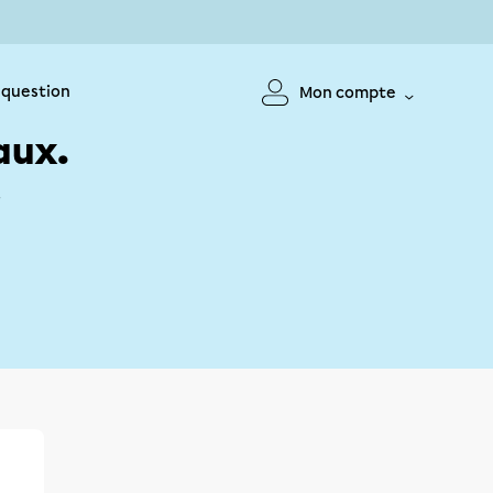
 question
Mon compte
aux.
!