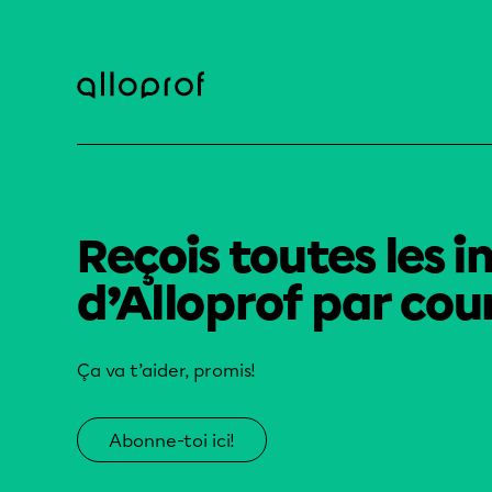
Reçois toutes les i
d’Alloprof par cour
Ça va t’aider, promis!
Abonne-toi ici!