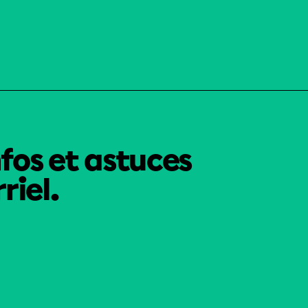
nfos et astuces
riel.