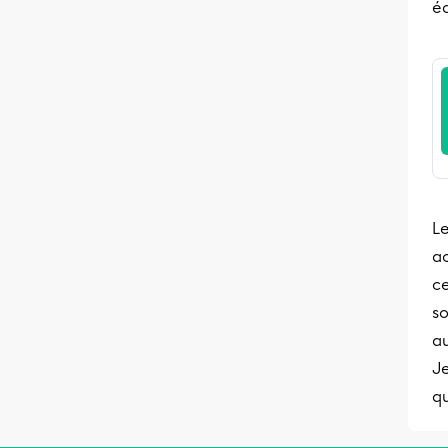
é
Le
ac
ce
s
au
Je
qu