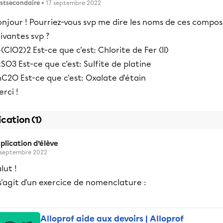
stsecondaire
• 17 septembre 2022
njour ! Pourriez-vous svp me dire les noms de ces compos
ivantes svp ?
(ClO2)2 Est-ce que c'est: Chlorite de Fer (II)
SO3 Est-ce que c'est: Sulfite de platine
C2O Est-ce que c'est: Oxalate d'étain
rci !
ication (1)
plication d’élève
 septembre 2022
lut !
 s'agit d'un exercice de nomenclature :
Alloprof aide aux devoirs | Alloprof