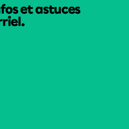
nfos et astuces
riel.