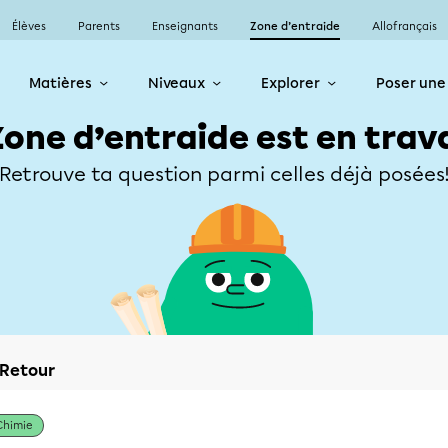
Élèves
Parents
Enseignants
Zone d’entraide
Allofrançais
Matières
Niveaux
Explorer
Poser une
Zone d’entraide est en trav
Retrouve ta question parmi celles déjà posées
Retour
Chimie