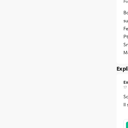
Po
Bo
su
Fe
Pt
Sn
Me
Expl
Ex
17
Sa
Il