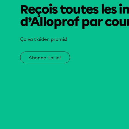
Reçois toutes les i
d’Alloprof par cour
Ça va t’aider, promis!
Abonne-toi ici!