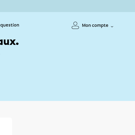
 question
Mon compte
aux.
!