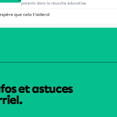
parents dans la réussite éducative.
espère que cela t'aidera!
nfos et astuces
riel.