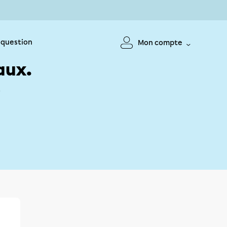
 question
Mon compte
aux.
!