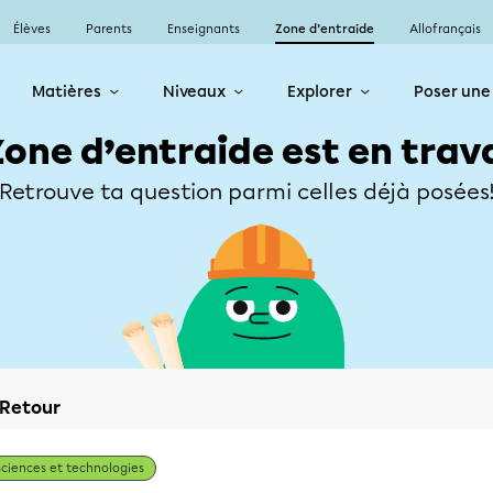
Élèves
Parents
Enseignants
Zone d’entraide
Allofrançais
Matières
Niveaux
Explorer
Poser une
Zone d’entraide est en trav
Retrouve ta question parmi celles déjà posées
Retour
Sciences et technologies