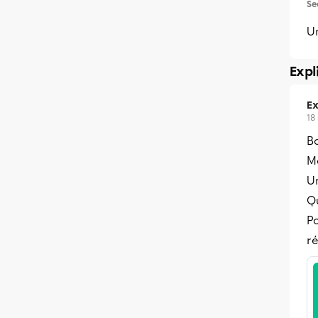
Se
U
Expl
Ex
18
B
Me
Un
Qu
Po
ré