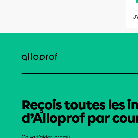
J'
Reçois toutes les i
d’Alloprof par cour
Ça va t’aider, promis!