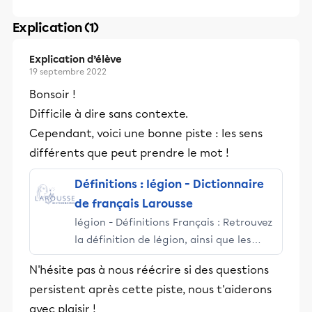
Explication (1)
Explication d’élève
19 septembre 2022
Bonsoir !
Difficile à dire sans contexte.
Cependant, voici une bonne piste : les sens
différents que peut prendre le mot !
Définitions : légion - Dictionnaire
de français Larousse
légion - Définitions Français : Retrouvez
la définition de légion, ainsi que les
synonymes, expressions, difficultés,
N'hésite pas à nous réécrire si des questions
citations... - synonymes, homonymes,
persistent après cette piste, nous t'aiderons
difficultés, citations.
avec plaisir !