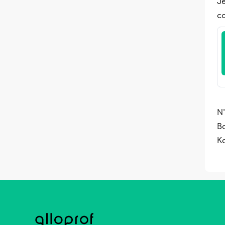
Je
c
N'
B
K