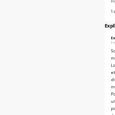
Pr
1 
Expl
Ex
2 
S
m
Lo
et
di
mu
Po
un
po