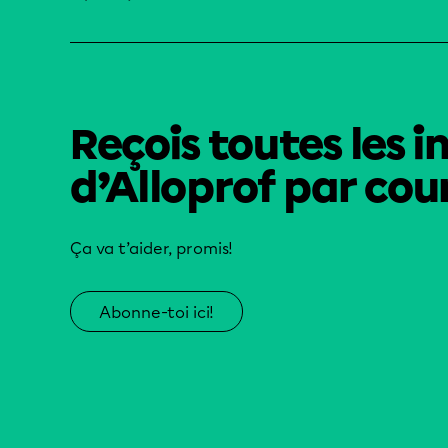
Reçois toutes les i
d’Alloprof par cour
Ça va t’aider, promis!
Abonne-toi ici!