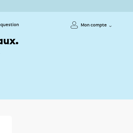
 question
Mon compte
aux.
!