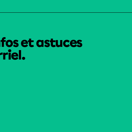
nfos et astuces
riel.