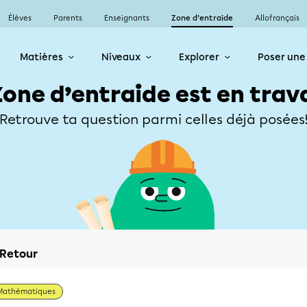
Élèves
Parents
Enseignants
Zone d’entraide
Allofrançais
Matières
Niveaux
Explorer
Poser une
Zone d’entraide est en trav
Retrouve ta question parmi celles déjà posées
Retour
Mathématiques