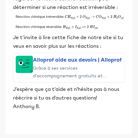
déterminer si une réaction est irréversible :
Je t'invite à lire cette fiche de notre site si tu
veux en savoir plus sur les réactions :
Alloprof aide aux devoirs | Alloprof
Grâce à ses services
d’accompagnement gratuits et
stimulants, Alloprof engage les élèves
J'espère que ça t'aide et n'hésite pas à nous
et leurs parents dans la réussite
réécrire si tu as d'autres questions!
éducative.
Anthony B.