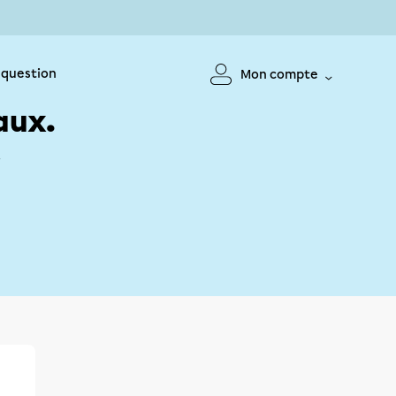
 question
Mon compte
aux.
!