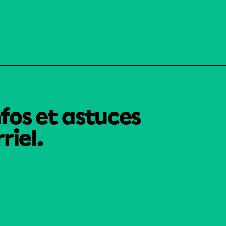
nfos et astuces
riel.