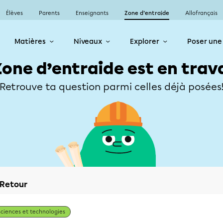
Élèves
Parents
Enseignants
Zone d’entraide
Allofrançais
Matières
Niveaux
Explorer
Poser une
Zone d’entraide est en trav
Retrouve ta question parmi celles déjà posées
Retour
Sciences et technologies