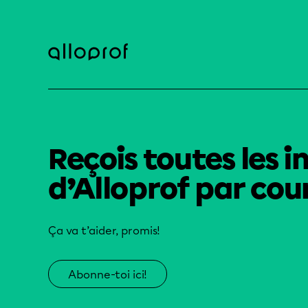
Reçois toutes les i
d’Alloprof par cour
Ça va t’aider, promis!
Abonne-toi ici!