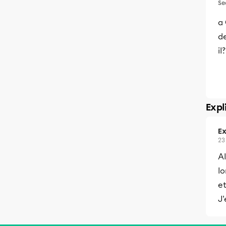
Se
a
d
il?
Expl
Ex
23
Al
lo
et
J'