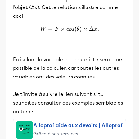
l'objet (∆x). Cette relation s'illustre comme
ceci :
=
×
W = F\times cos (\theta)\
(
)
×
Δ
.
W
F
cos
θ
x
En isolant la variable inconnue, il te sera alors
possible de la calculer, car toutes les autres
variables ont des valeurs connues.
Je t'invite à suivre le lien suivant si tu
souhaites consulter des exemples semblables
au tien :
Alloprof aide aux devoirs | Alloprof
Grâce à ses services