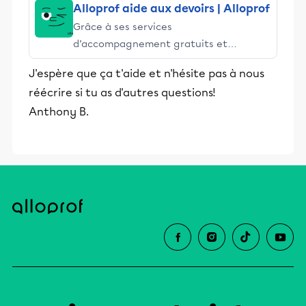
Alloprof aide aux devoirs | Alloprof
Grâce à ses services
d’accompagnement gratuits et
stimulants, Alloprof engage les élèves
J'espère que ça t'aide et n'hésite pas à nous
et leurs parents dans la réussite
réécrire si tu as d'autres questions!
éducative.
Anthony B.