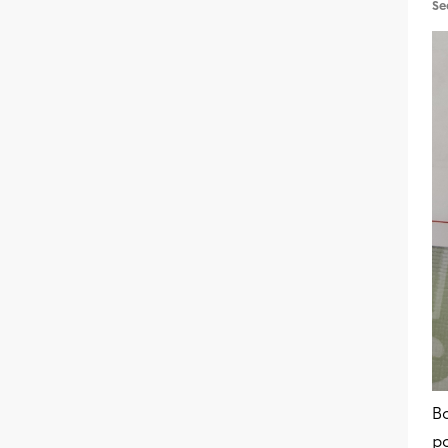
Se
Bo
po