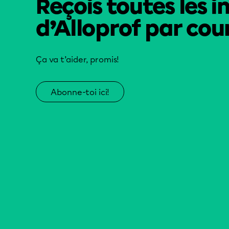
Reçois toutes les i
d’Alloprof par cour
Ça va t’aider, promis!
Abonne-toi ici!