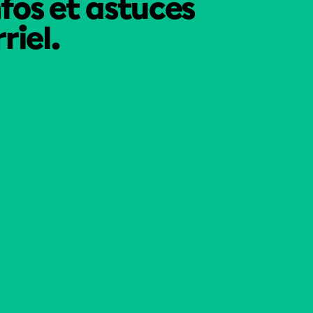
nfos et astuces
riel.