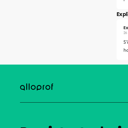
Expl
Ex
26
S'
h