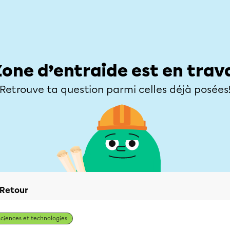
Élèves
Parents
Enseignants
Zone d’entraide
Allofrançais
Matières
Niveaux
Explorer
Poser une
Zone d’entraide est en trav
Retrouve ta question parmi celles déjà posées
Retour
Sciences et technologies