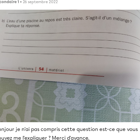
condaire 1
• 26 septembre 2022
njour je n'ai pas compris cette question est-ce que vous
uvez me l'expliquer ? Merci d'avance.