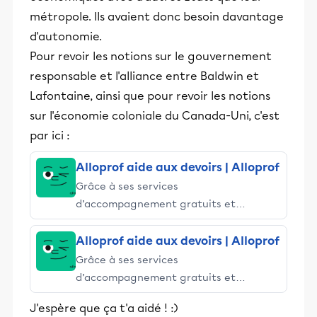
métropole. Ils avaient donc besoin davantage
d'autonomie.
Pour revoir les notions sur le gouvernement
responsable et l'alliance entre Baldwin et
Lafontaine, ainsi que pour revoir les notions
sur l'économie coloniale du Canada-Uni, c'est
par ici :
Alloprof aide aux devoirs | Alloprof
Grâce à ses services
d’accompagnement gratuits et
stimulants, Alloprof engage les élèves
et leurs parents dans la réussite
Alloprof aide aux devoirs | Alloprof
éducative.
Grâce à ses services
d’accompagnement gratuits et
stimulants, Alloprof engage les élèves
J'espère que ça t'a aidé ! :)
et leurs parents dans la réussite