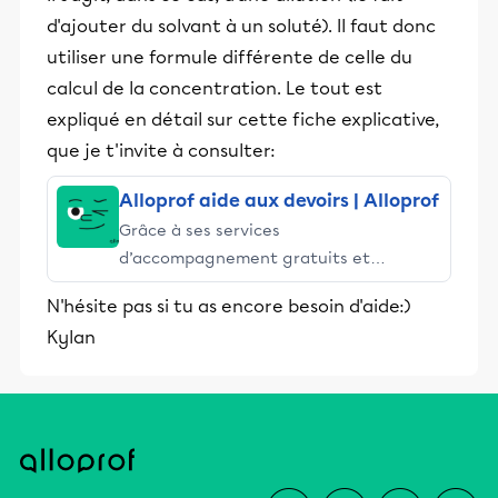
d'ajouter du solvant à un soluté). Il faut donc
utiliser une formule différente de celle du
calcul de la concentration. Le tout est
expliqué en détail sur cette fiche explicative,
que je t'invite à consulter:
Alloprof aide aux devoirs | Alloprof
Grâce à ses services
d’accompagnement gratuits et
stimulants, Alloprof engage les élèves
N'hésite pas si tu as encore besoin d'aide:)
et leurs parents dans la réussite
Kylan
éducative.