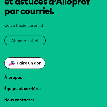
et astuces d’Alloprof
par courriel.
Ça va t’aider, promis!
Abonne-toi ici!
Faire un don
À propos
Équipe et carrières
Nous contacter