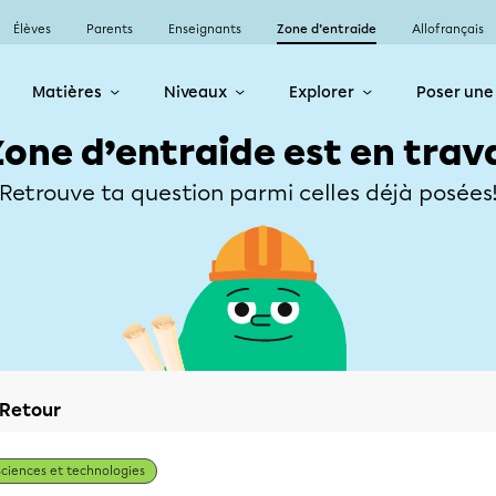
Élèves
Parents
Enseignants
Zone d’entraide
Allofrançais
Matières
Niveaux
Explorer
Poser une
Zone d’entraide est en trav
Retrouve ta question parmi celles déjà posées
Retour
Sciences et technologies