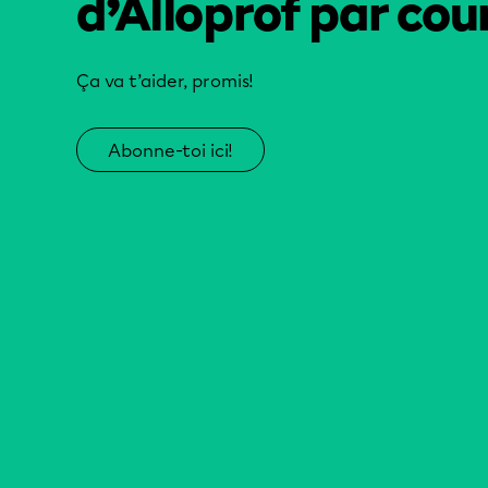
d’Alloprof par cour
Ça va t’aider, promis!
Abonne-toi ici!