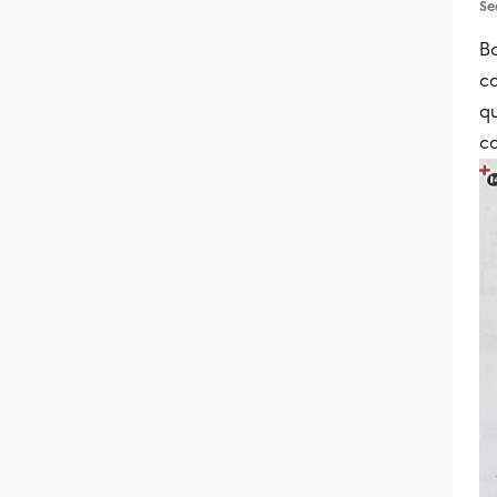
Se
Bo
co
qu
c