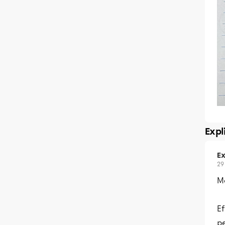
Expl
Ex
29
Me
Ef
pe