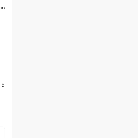
on
r
 à