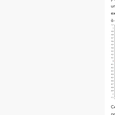
un
ex
à 
Ce
p