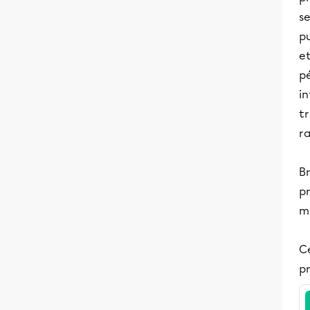
se
pu
et
pé
in
tr
r
Br
pr
me
Ce
pr