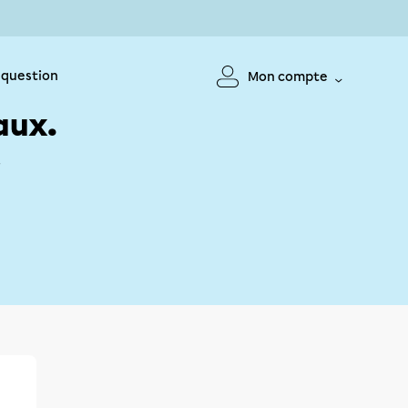
 question
Mon compte
aux.
!