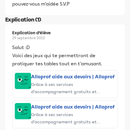
pouvez-vous m'aidée S.V.P
Explication (1)
Explication d’élève
29 septembre 2022
Salut :D
Voici des jeux qui te permettront de
pratiquer tes tables tout en t'amusant.
Alloprof aide aux devoirs | Alloprof
Grâce à ses services
d’accompagnement gratuits et
stimulants, Alloprof engage les élèves
et leurs parents dans la réussite
Alloprof aide aux devoirs | Alloprof
éducative.
Grâce à ses services
d’accompagnement gratuits et
stimulants, Alloprof engage les élèves