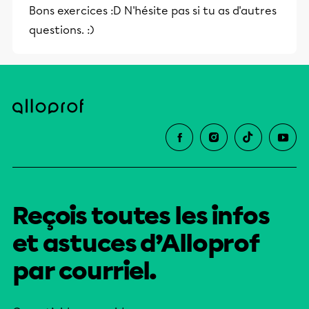
Bons exercices :D N'hésite pas si tu as d'autres
et leurs parents dans la réussite
questions. :)
éducative.
Reçois toutes les infos
et astuces d’Alloprof
par courriel.