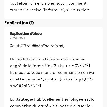
toutefois j'aimerais bien savoir comment
trouver la racine (la formule), s'il vous plait.
Explication (1)
Explication d’élève
3 mai 2021
Salut
CitrouilleSolidaire2466
,
On parle bien d'un trinôme du deuxième
degré de la forme \[ax^2 + bx + c = 0\ \ \ ?\]
Et si oui, tu veux montrer comment on arrive
à cette formule \[x = \frac{-b \pm \sqrt{b^2 -
4ac}}{2a} \ \ \ ?\]
La stratégie habituellement employée est la
complétion du carré. Je t'invite à cliquer ici :