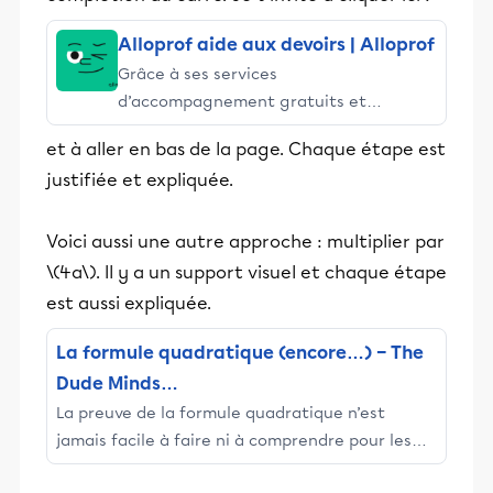
Alloprof aide aux devoirs | Alloprof
Grâce à ses services
d’accompagnement gratuits et
stimulants, Alloprof engage les élèves
et à aller en bas de la page. Chaque étape est
et leurs parents dans la réussite
justifiée et expliquée.
éducative.
Voici aussi une autre approche : multiplier par
\(4a\). Il y a un support visuel et chaque étape
est aussi expliquée.
La formule quadratique (encore…) – The
Dude Minds…
La preuve de la formule quadratique n’est
jamais facile à faire ni à comprendre pour les
élèves de quatrième secondaire.