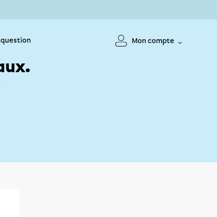
 question
Mon compte
aux.
!