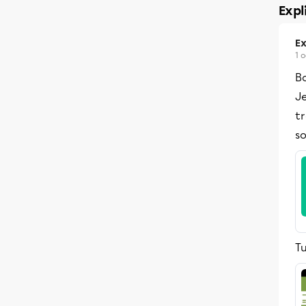
Expl
Ex
1 
B
Je
t
so
Tu