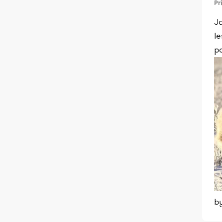
Pr
J
le
p
b