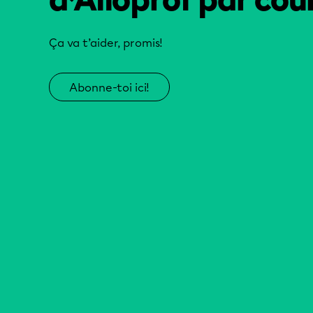
d’Alloprof par cour
Ça va t’aider, promis!
Abonne-toi ici!