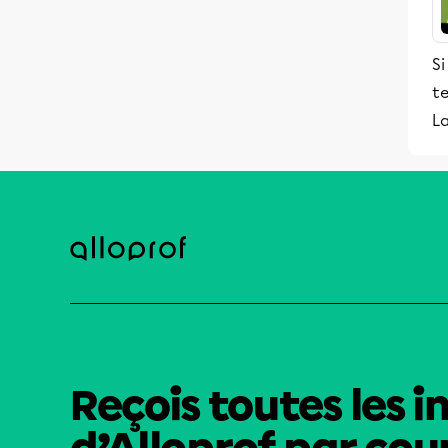
Si
te
La
Reçois toutes les i