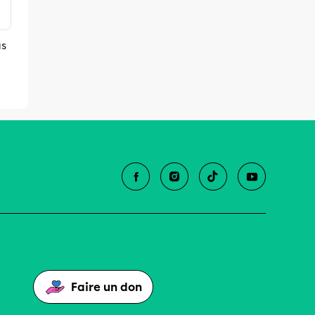
us
Faire un don