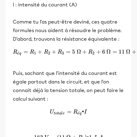
I : intensité du courant (A)
Comme tu l'as peut-être deviné, ces quatre
formules nous aident à résoudre le problème.
D'abord, trouvons la résistance équivalente :
=
+
+
=
R_{éq} = R_1+R_2+R_3 
5
Ω
+
+
6
Ω
=
11
Ω
+
R
R
R
R
R
ˊ
1
2
3
2
e
q
Puis, sachant que l'intensité du courant est
égale partout dans le circuit, et que l'on
connait déjà la tension totale, on peut faire le
calcul suivant :
=
U_{totale} = R_{éq}•I
•
U
R
I
ˊ
t
o
t
a
l
e
e
q