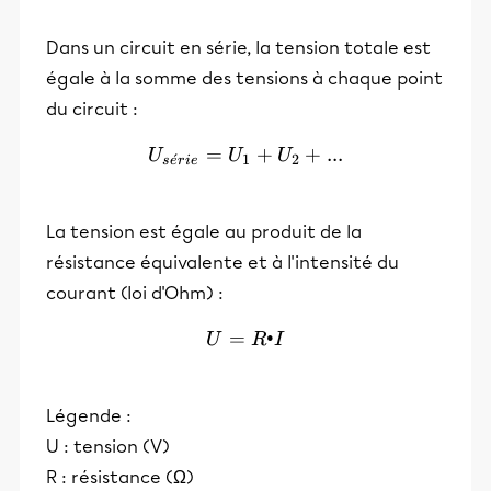
Dans un circuit en série, la tension totale est
égale à la somme des tensions à chaque point
du circuit :
=
U_{série} = U_1+U_2+...
+
+
...
U
U
U
ˊ
1
2
s
e
r
i
e
La tension est égale au produit de la
résistance équivalente et à l'intensité du
courant (loi d'Ohm) :
=
U=R•I
•
U
R
I
Légende :
U : tension (V)
R : résistance (Ω)