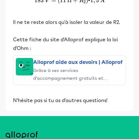
183
=
(
11
Ω
183\:V = (11\:Ω+R_2) • 1
+
)
•1
,
5
V
R
A
2
Il ne te reste alors qu'à isoler la valeur de R2.
Cette fiche du site d'Alloprof explique la loi
d'Ohm :
Alloprof aide aux devoirs | Alloprof
Grâce à ses services
d’accompagnement gratuits et
stimulants, Alloprof engage les élèves
et leurs parents dans la réussite
N'hésite pas si tu as d'autres questions!
éducative.