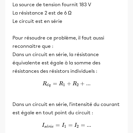
La source de tension fournit 183 V
La résistance 2 est de 6 Ω
Le circuit est en série
Pour résoudre ce problème, il faut aussi
reconnaitre que :
Dans un circuit en série, la résistance
équivalente est égale à la somme des
résistances des résistors individuels :
=
R_{éq} = R_1+R_2+...
+
+
...
R
R
R
ˊ
1
2
e
q
Dans un circuit en série, l'intensité du courant
est égale en tout point du circuit :
=
I_{série} = I_1=I_2=...
=
=
...
I
I
I
ˊ
1
2
s
e
r
i
e