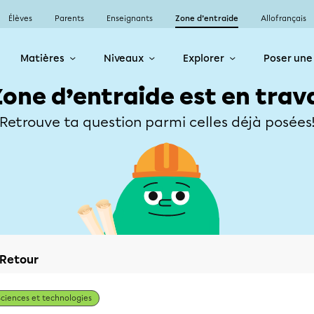
Élèves
Parents
Enseignants
Zone d’entraide
Allofrançais
Matières
Niveaux
Explorer
Poser une
Zone d’entraide est en trav
Retrouve ta question parmi celles déjà posées
Retour
Sciences et technologies