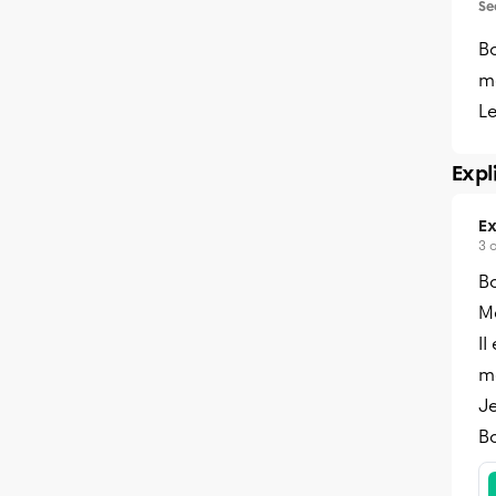
Se
B
m
Le
Expl
Ex
3 
B
Me
Il
mo
Je
B