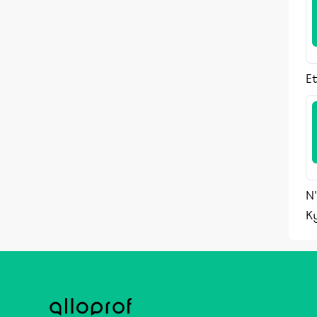
Et
N'
K