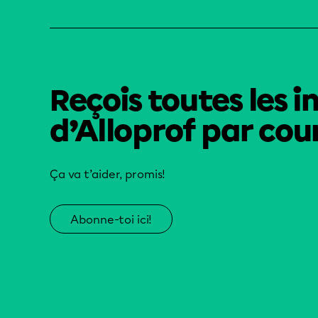
Reçois toutes les i
d’Alloprof par cour
Ça va t’aider, promis!
Abonne-toi ici!