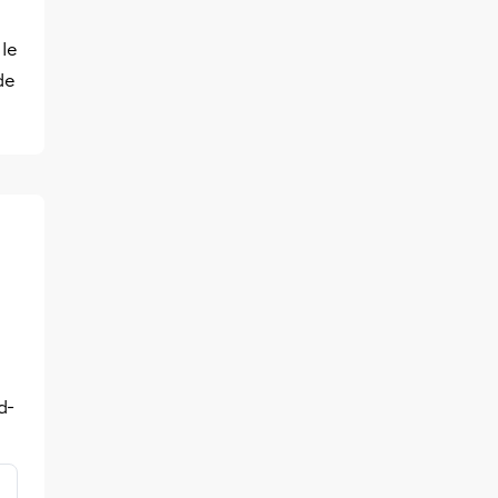
le
de
d-