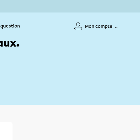
 question
Mon compte
aux.
!