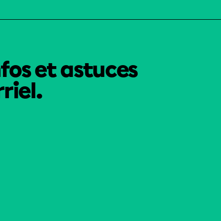
nfos et astuces
riel.