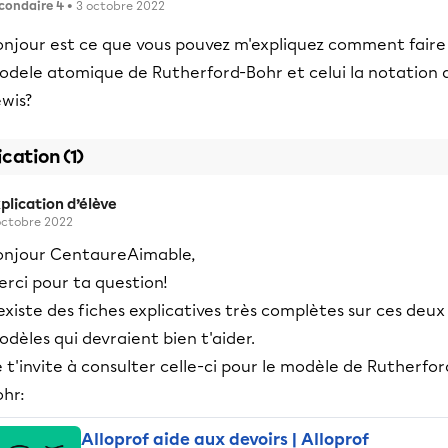
condaire 4
• 3 octobre 2022
onjour est ce que vous pouvez m'expliquez comment faire 
odele atomique de Rutherford-Bohr et celui la notation 
wis?
ication (1)
plication d’élève
octobre 2022
onjour CentaureAimable,
rci pour ta question!
 existe des fiches explicatives très complètes sur ces deux
dèles qui devraient bien t'aider.
 t'invite à consulter celle-ci pour le modèle de Rutherfor
ohr:
Alloprof aide aux devoirs | Alloprof