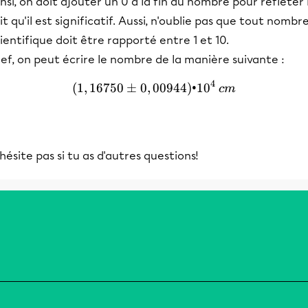
nsi, on doit ajouter un 0 à la fin du nombre pour refléter 
it qu'il est significatif. Aussi, n'oublie pas que tout nombr
ientifique doit être rapporté entre 1 et 10.
ef, on peut écrire le nombre de la manière suivante :
4
(
1
,
16750
±
0
,
00944
(1,16750±0,00944)•10^4\
)
•1
0
c
m
hésite pas si tu as d'autres questions!