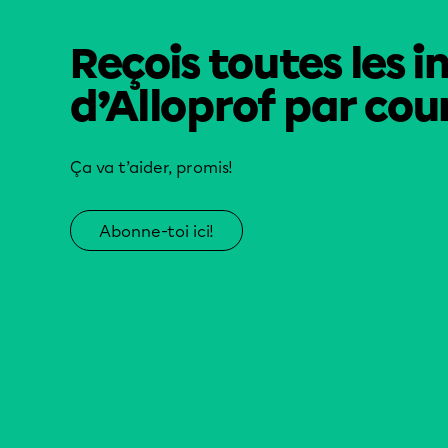
Reçois toutes les i
d’Alloprof par cour
Ça va t’aider, promis!
Abonne-toi ici!