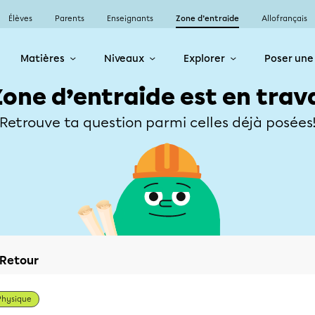
Élèves
Parents
Enseignants
Zone d’entraide
Allofrançais
Matières
Niveaux
Explorer
Poser une
Zone d’entraide est en trav
Retrouve ta question parmi celles déjà posées
Retour
Physique