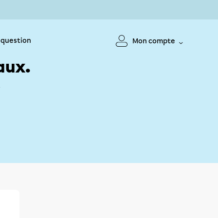
 question
Mon compte
aux.
!