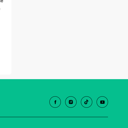
le
e
:cm