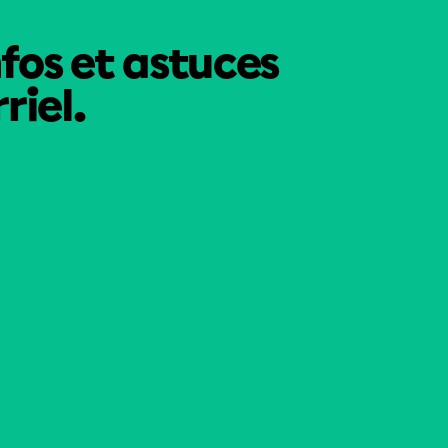
nfos et astuces
riel.