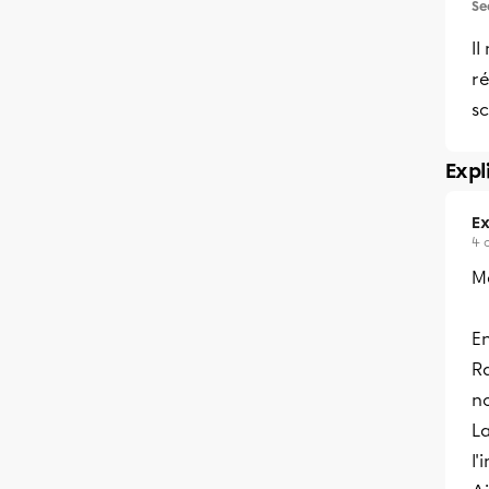
Se
Il
ré
sc
Expl
Ex
4 
Me
En
Ra
no
La
l'