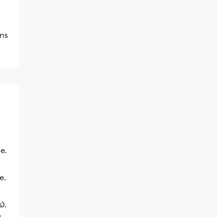
ns
e.
e.
).